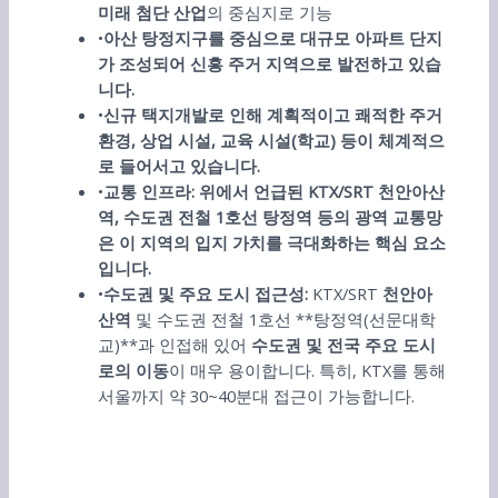
미래 첨단 산업
의 중심지로 기능
•
아산
탕정지구를 중심으로 대규모 아파트 단지
가 조성되어 신흥 주거 지역으로
발전하고
있습
니다
.
•
신규
택지개발로 인해 계획적이고 쾌적한
주거
환경
,
상업
시설
,
교육
시설
(
학교
)
등이 체계적으
로
들어서고
있습니다
.
•
교통
인프라
:
위에서
언급된
KTX/
SRT
천안아산
역
,
수도권
전철
1
호선 탕정역 등의 광역 교통망
은 이 지역의 입지 가치를 극대화하는
핵심
요소
입니다
.
•
수도권 및 주요 도시 접근성
:
KTX/SRT
천안아
산역
및 수도권 전철 1호선 **탕정역(선문대학
교)**과 인접해 있어
수도권 및 전국 주요 도시
로의 이동
이 매우 용이합니다. 특히, KTX를 통해
서울까지 약 30~40분대 접근이 가능합니다.