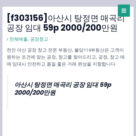
콘
MAI
텐
[f303156]아산시 탕정면 매곡리
ME
츠
로
공장 임대 59p 2000/200만원
건
너
/
전체매물
,
공장창고
뛰
천안 아산 공장 창고 전문 부동산, 불당114부동산은 고객이
기
원하는 조건에 맞는 공장, 창고를 찾아드리고, 공장, 창고 매
매 임대시 안전하고 품질 좋은 거래 완성을 지향합니다.
아산시 탕정면 매곡리 공장 임대 59p
2000/200만원