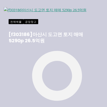
전체매물
공장창고
[f303186]아산시 도고면 토지 매매
5290p 26.5억원