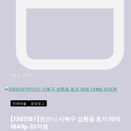
7월 31, 2026
전체매물
공장창고
[f303187]천안시 서북구 성환읍 토지 매매
1649p 32억원