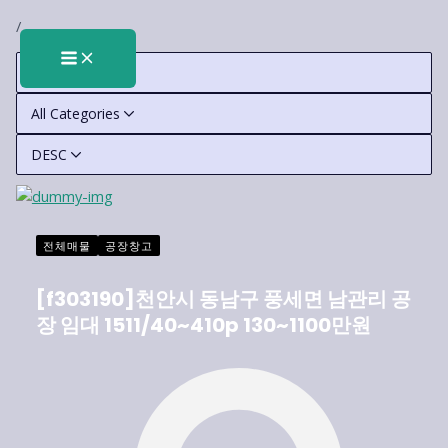
콘
MAIN
/
텐
MENU
츠
All Tags
로
건
All Categories
너
뛰
DESC
기
전체매물
공장창고
[f303190]천안시 동남구 풍세면 남관리 공
장 임대 1511/40~410p 130~1100만원