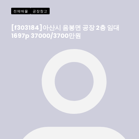
전체매물
공장창고
[f303184]아산시 음봉면 공장 2층 임대
1697p 37000/3700만원