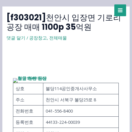
콘
MAI
텐
[f303021]천안시 입장면 기로리
ME
츠
로
공장 매매 1100p 35억원
건
너
댓글 달기
/
공장창고
,
전체매물
뛰
기
상호
불당114공인중개사사무소
주소
천안시 서북구 불당25로 8
전화번호
041-556-8400
등록번호
44133-224-00039