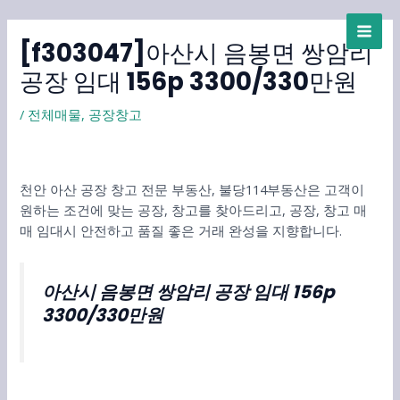
콘
MAI
텐
[f303047]아산시 음봉면 쌍암리
ME
츠
로
공장 임대 156p 3300/330만원
건
너
/
전체매물
,
공장창고
뛰
기
천안 아산 공장 창고 전문 부동산, 불당114부동산은 고객이
원하는 조건에 맞는 공장, 창고를 찾아드리고, 공장, 창고 매
매 임대시 안전하고 품질 좋은 거래 완성을 지향합니다.
아산시 음봉면 쌍암리 공장 임대 156p
3300/330만원