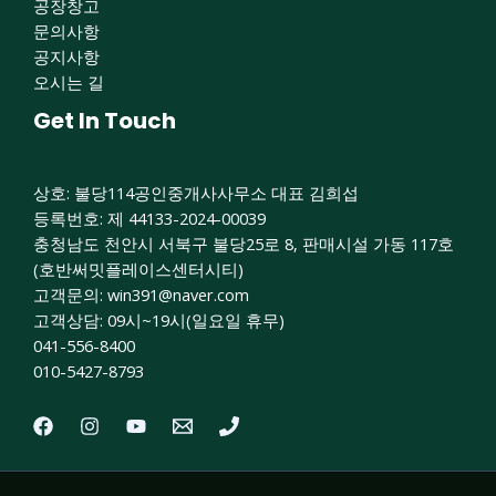
공장창고
문의사항
공지사항
오시는 길
Get In Touch
상호: 불당114공인중개사사무소 대표 김희섭
등록번호: 제 44133-2024-00039
충청남도 천안시 서북구 불당25로 8, 판매시설 가동 117호
(호반써밋플레이스센터시티)
고객문의: win391@naver.com​
고객상담: 09시~19시(일요일 휴무)
041-556-8400
010-5427-8793