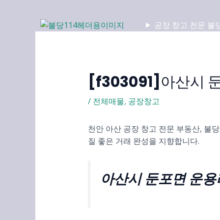
콘
텐
공장 창고 전문 불
츠
로
건
너
[f303091]아산시 
뛰
기
/
전체매물
,
공장창고
천안 아산 공장 창고 전문 부동산, 불
질 좋은 거래 완성을 지향합니다.
아산시 둔포면 운용리 