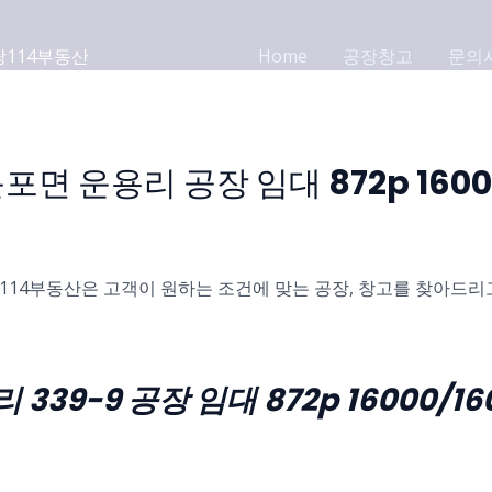
당114부동산
Home
공장창고
문의
둔포면 운용리 공장 임대 872p 160
당114부동산은 고객이 원하는 조건에 맞는 공장, 창고를 찾아드리고
339-9 공장 임대 872p 16000/1